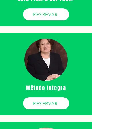
RESREVAR
Método Integra
RESERVAR